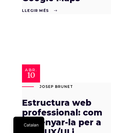
LLEGIR MÉS
ABR.
10
JOSEP BRUNET
Estructura web
professional: com
Spanish
dissenyar-la per a
Catalan
SEO, UX/UI i