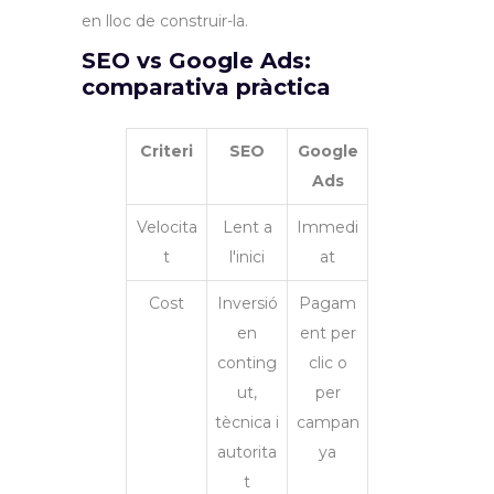
en lloc de construir-la.
SEO vs Google Ads:
comparativa pràctica
Criteri
SEO
Google
Ads
Velocita
Lent a
Immedi
t
l'inici
at
Cost
Inversió
Pagam
en
ent per
conting
clic o
ut,
per
tècnica i
campan
autorita
ya
t