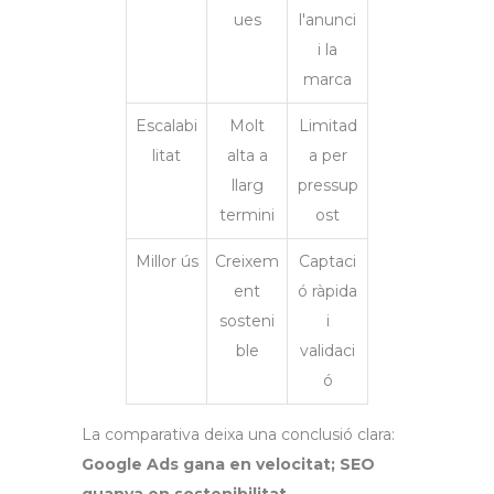
ues
l'anunci
i la
marca
Escalabi
Molt
Limitad
litat
alta a
a per
llarg
pressup
termini
ost
Millor ús
Creixem
Captaci
ent
ó ràpida
sosteni
i
ble
validaci
ó
La comparativa deixa una conclusió clara:
Google Ads gana en velocitat; SEO