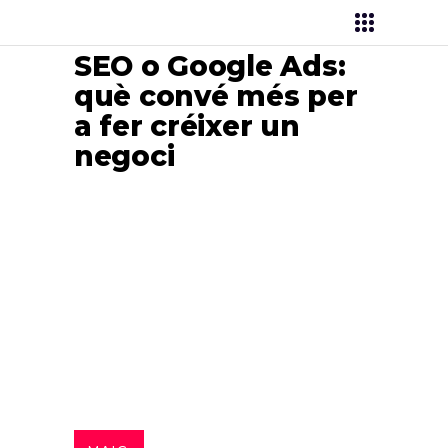
SEO o Google Ads:
què convé més per
a fer créixer un
negoci
Brunet Publicitat
>
Màrqueting Digital
>
SEM
>
SEO o Google Ads: què convé més
per a fer créixer un negoci