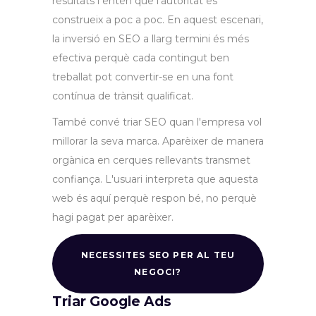
resultats i entén que l'autoritat es
construeix a poc a poc. En aquest escenari,
la inversió en SEO a llarg termini és més
efectiva perquè cada contingut ben
treballat pot convertir-se en una font
contínua de trànsit qualificat.
També convé triar SEO quan l'empresa vol
millorar la seva marca. Aparèixer de manera
orgànica en cerques rellevants transmet
confiança. L'usuari interpreta que aquesta
web és aquí perquè respon bé, no perquè
hagi pagat per aparèixer.
NECESSITES SEO PER AL TEU
NEGOCI?
Triar Google Ads