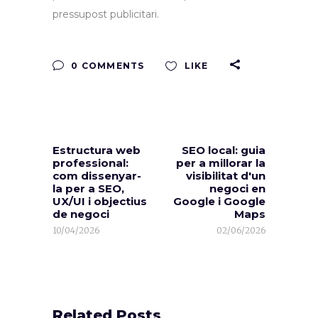
pressupost publicitari.
0 COMMENTS
LIKE
Estructura web
SEO local: guia
professional:
per a millorar la
com dissenyar-
visibilitat d'un
la per a SEO,
negoci en
UX/UI i objectius
Google i Google
de negoci
Maps
10/04/2026
02/06/2026
Related Posts