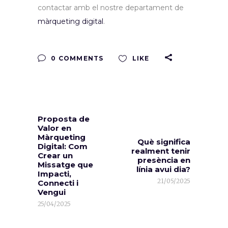
contactar amb el nostre departament de
màrqueting digital
.
0 COMMENTS
LIKE
Proposta de
Valor en
Màrqueting
Què significa
Digital: Com
realment tenir
Crear un
presència en
Missatge que
línia avui dia?
Impacti,
21/05/2025
Connecti i
Vengui
25/04/2025