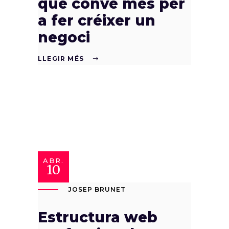
què convé més per
a fer créixer un
negoci
LLEGIR MÉS
ABR.
10
JOSEP BRUNET
Estructura web