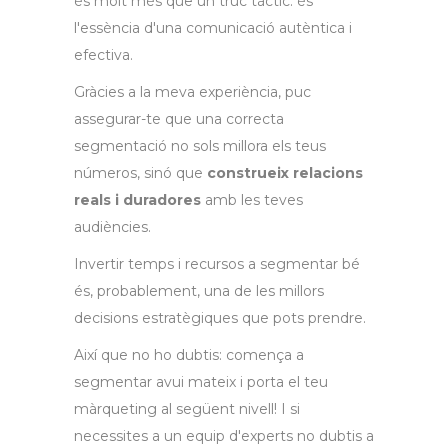
és molt més que un truc tàctic: és
l'essència d'una comunicació autèntica i
efectiva.
Gràcies a la meva experiència, puc
assegurar-te que una correcta
segmentació no sols millora els teus
números, sinó que
construeix relacions
reals i duradores
amb les teves
audiències.
Invertir temps i recursos a segmentar bé
és, probablement, una de les millors
decisions estratègiques que pots prendre.
Així que no ho dubtis: comença a
segmentar avui mateix i porta el teu
màrqueting al següent nivell! I si
necessites a un equip d'experts no dubtis a