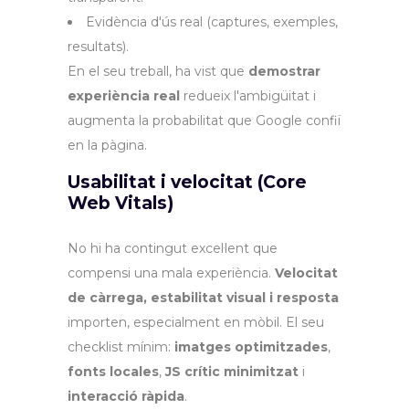
Evidència d'ús real (captures, exemples,
resultats).
En el seu treball, ha vist que
demostrar
experiència real
redueix l'ambigüitat i
augmenta la probabilitat que Google confiï
en la pàgina.
Usabilitat i velocitat (Core
Web Vitals)
No hi ha contingut excel·lent que
compensi una mala experiència.
Velocitat
de càrrega, estabilitat visual i resposta
importen, especialment en mòbil. El seu
checklist mínim:
imatges optimitzades
,
fonts locales
,
JS crític minimitzat
i
interacció ràpida
.