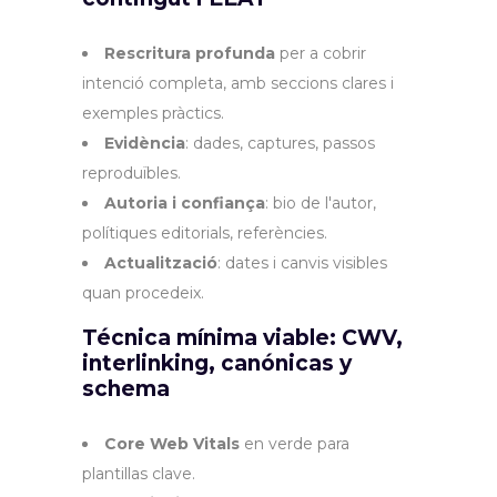
Rescritura profunda
per a cobrir
intenció completa, amb seccions clares i
exemples pràctics.
Evidència
: dades, captures, passos
reproduïbles.
Autoria i confiança
: bio de l'autor,
polítiques editorials, referències.
Actualització
: dates i canvis visibles
quan procedeix.
Técnica mínima viable: CWV,
interlinking, canónicas y
schema
Core Web Vitals
en verde para
plantillas clave.