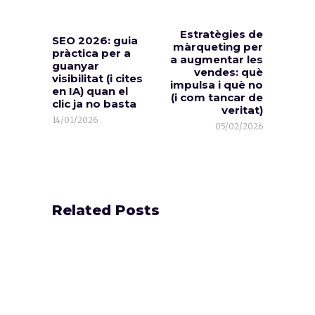
Estratègies de
SEO 2026: guia
màrqueting per
pràctica per a
a augmentar les
guanyar
vendes: què
visibilitat (i cites
impulsa i què no
en IA) quan el
(i com tancar de
clic ja no basta
veritat)
14/01/2026
05/02/2026
Related Posts