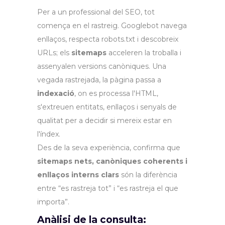
Per a un professional del SEO, tot
comença en el rastreig. Googlebot navega
enllaços, respecta robots.txt i descobreix
URLs; els
sitemaps
acceleren la troballa i
assenyalen versions canòniques. Una
vegada rastrejada, la pàgina passa a
indexació
, on es processa l'HTML,
s'extreuen entitats, enllaços i senyals de
qualitat per a decidir si mereix estar en
l'índex.
Des de la seva experiència, confirma que
sitemaps nets, canòniques coherents i
enllaços interns clars
són la diferència
entre “es rastreja tot” i “es rastreja el que
importa”.
Anàlisi de la consulta: