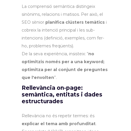
La comprensió semàntica distingeix
sinònims, relacions i matisos. Per això, el
SEO sènior
planifica clústers temàtics
i
cobreix la intenció principal i les sub-
intencions (definició, exemples, com fer-
ho, problemes freqüents).
De la seva experiència, insisteix: “
no
optimitzis només per a una keyword;
optimitza per al conjunt de preguntes
que l'envolten
”.
Rellevància on-page:
semàntica, entitats i dades
estructurades
Rellevància no és repetir termes: és
explicar el tema amb profunditat
.