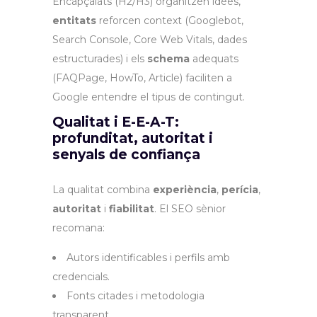
Encapçalats (H2/H3) organitzen idees,
entitats
reforcen context (Googlebot,
Search Console, Core Web Vitals, dades
estructurades) i els
schema
adequats
(FAQPage, HowTo, Article) faciliten a
Google entendre el tipus de contingut.
Qualitat i E-E-A-T:
profunditat, autoritat i
senyals de confiança
La qualitat combina
experiència
,
perícia
,
autoritat
i
fiabilitat
. El SEO sènior
recomana:
Autors identificables i perfils amb
credencials.
Fonts citades i metodologia
transparent.