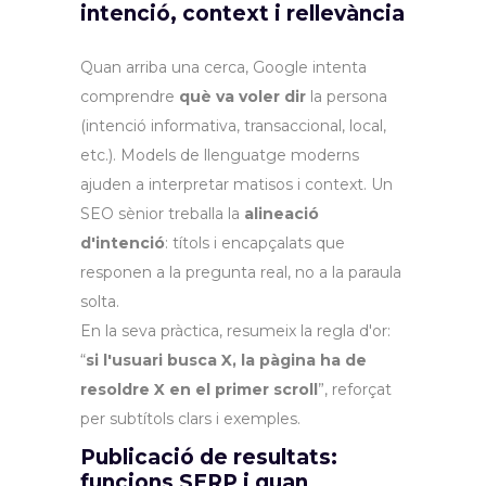
intenció, context i rellevància
Quan arriba una cerca, Google intenta
comprendre
què va voler dir
la persona
(intenció informativa, transaccional, local,
etc.). Models de llenguatge moderns
ajuden a interpretar matisos i context. Un
SEO sènior treballa la
alineació
d'intenció
: títols i encapçalats que
responen a la pregunta real, no a la paraula
solta.
En la seva pràctica, resumeix la regla d'or:
“
si l'usuari busca X, la pàgina ha de
resoldre X en el primer scroll
”, reforçat
per subtítols clars i exemples.
Publicació de resultats:
funcions SERP i quan