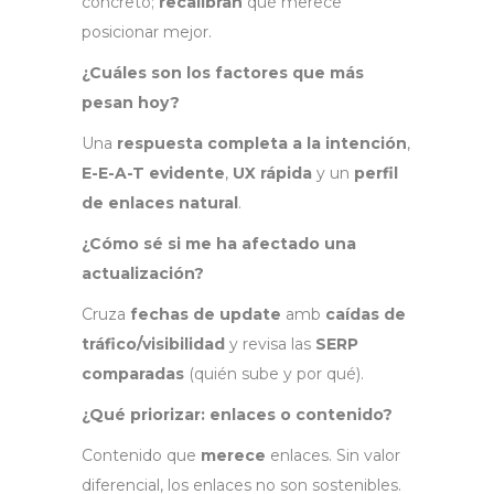
concreto;
recalibran
qué merece
posicionar mejor.
¿Cuáles son los factores que más
pesan hoy?
Una
respuesta completa a la intención
,
E-E-A-T evidente
,
UX rápida
y un
perfil
de enlaces natural
.
¿Cómo sé si me ha afectado una
actualización?
Cruza
fechas de update
amb
caídas de
tráfico/visibilidad
y revisa las
SERP
comparadas
(quién sube y por qué).
¿Qué priorizar: enlaces o contenido?
Contenido que
merece
enlaces. Sin valor
diferencial, los enlaces no son sostenibles.