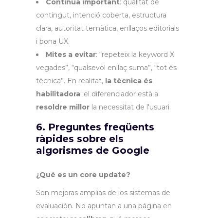
Continua important
: qualitat de
contingut, intenció coberta, estructura
clara, autoritat temàtica, enllaços editorials
i bona UX.
Mites a evitar
: “repeteix la keyword X
vegades”, “qualsevol enllaç suma”, “tot és
tècnica”. En realitat,
la tècnica és
habilitadora
; el diferenciador està a
resoldre millor
la necessitat de l'usuari.
6. Preguntes freqüents
ràpides sobre els
algorismes de Google
¿Qué es un core update?
Son mejoras amplias de los sistemas de
evaluación. No apuntan a una página en