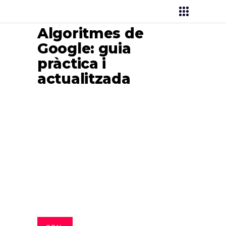
Algoritmes de
Google: guia
pràctica i
actualitzada
Brunet Publicitat
>
Màrqueting Digital
>
SEO
>
Algoritmes de Google: guia pràctica
i actualitzada