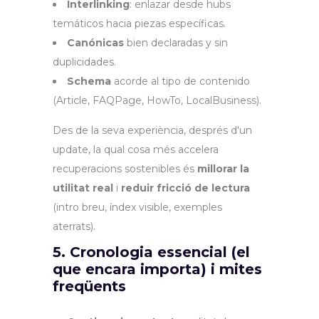
Interlinking
: enlazar desde hubs
temáticos hacia piezas específicas.
Canónicas
bien declaradas y sin
duplicidades.
Schema
acorde al tipo de contenido
(Article, FAQPage, HowTo, LocalBusiness).
Des de la seva experiència, després d'un
update, la qual cosa més accelera
recuperacions sostenibles és
millorar la
utilitat real
i
reduir fricció de lectura
(intro breu, índex visible, exemples
aterrats).
5. Cronologia essencial (el
que encara importa) i mites
freqüents