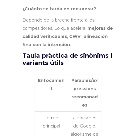
¿Cuánto se tarda en recuperar?
Depende de la brecha frente a los
competidores. Lo que acelera:
mejoras de
calidad verificables
,
CWV
i
alineación
fina con la intención
.
Taula pràctica de sinònims i
variants útils
Enfocamen
Paraules/ex
t
pressions
recomanad
es
Terme
algorismes
principal
de Google,
algorisme de