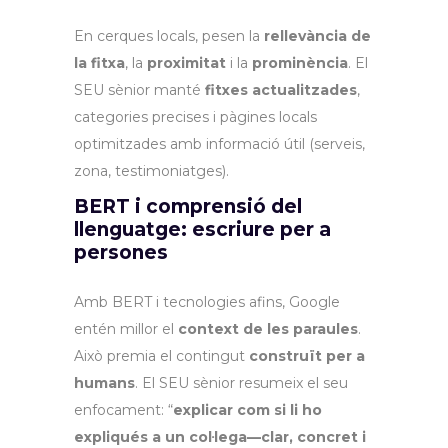
En cerques locals, pesen la
rellevància de
la fitxa
, la
proximitat
i la
prominència
. El
SEU sènior manté
fitxes actualitzades
,
categories precises i pàgines locals
optimitzades amb informació útil (serveis,
zona, testimoniatges).
BERT i comprensió del
llenguatge: escriure per a
persones
Amb BERT i tecnologies afins, Google
entén millor el
context de les paraules
.
Això premia el contingut
construït per a
humans
. El SEU sènior resumeix el seu
enfocament: “
explicar com si li ho
expliqués a un col·lega—clar, concret i