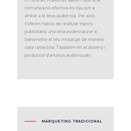
En Brunet Publicitat, sabem que una
comunicació efectiva és clau per a
arribar a la teva audiència. Per això,
t'oferim l'opció de realitzar espots
publicitaris, una eina poderosa per a
transmetre el teu missatge de manera
clara i atractiva. T'assistim en el disseny i
producció d'anuncis audiovisuals.
MÀRQUETING TRADICIONAL