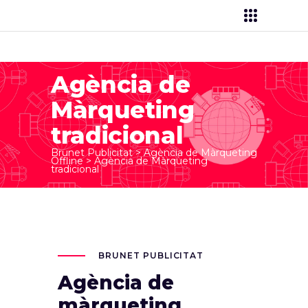
Agència de
Màrqueting
tradicional
Brunet Publicitat
>
Agència de Màrqueting
Offline
>
Agència de Màrqueting
tradicional
BRUNET PUBLICITAT
Agència de
màrqueting