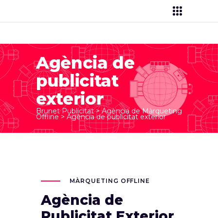
Agència de
publicitat
exterior
Brunet Publicitat
>
Agència de Màrqueting
Offline
>
Agència de publicitat exterior
MÀRQUETING OFFLINE
Agència de
Publicitat Exterior