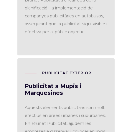
Brunet Publicitat s'encarrega de la
planificació i la implementació de
campanyes publicitàries en autobusos,
assegurant que la publicitat sigui visible i
efectiva per al públic objectiu.
PUBLICITAT EXTERIOR
Publicitat a Mupis i
Marquesines
Aquests elements publicitaris són molt
efectius en àrees urbanes i suburbanes.
En Brunet Publicitat, ajudem les
empreses a dissenyar i col·locar anuncis